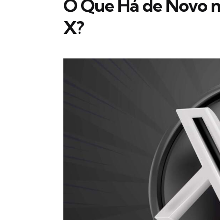
O Que Há de Novo n
X?