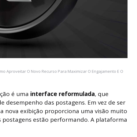
omo Aproveitar O Novo Recurso Para Maximizar O Engajamento E O
zação é uma
interface reformulada
, que
 de desempenho das postagens. Em vez de ser
 a nova exibição proporciona uma visão muito
as postagens estão performando. A plataforma