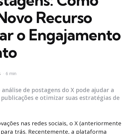
ostagens: Como
 Novo Recurso
ar o Engajamento
nto
s
6 min
 análise de postagens do X pode ajudar a
ublicações e otimizar suas estratégias de
ações nas redes sociais, o X (anteriormente
 para trás. Recentemente, a plataforma