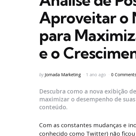
Análise de P
Aproveitar o
para Maximiz
e o Crescime
Posted
by
Jornada Marketing
1 ano ago
0 Comment
by
Descubra como a nova exibição de
maximizar o desempenho de suas p
conteúdo.
Com as constantes mudanças e inov
conhecido como Twitter) não ficou