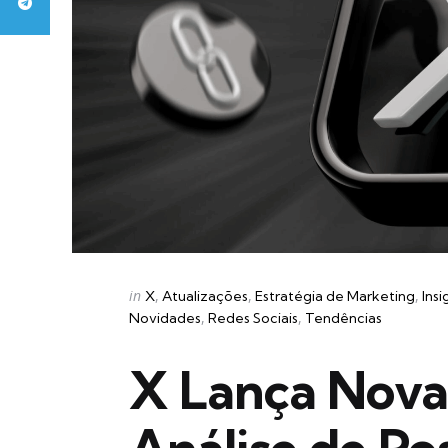
Categories
Posted
in
X
Atualizações
Estratégia de Marketing
Insi
in
Novidades
Redes Sociais
Tendências
X Lança Nova 