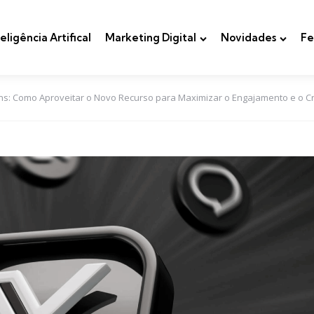
teligência Artifical
Marketing Digital
Novidades
Fe
ens: Como Aproveitar o Novo Recurso para Maximizar o Engajamento e o C