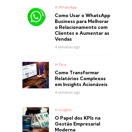
Posted
in
WhatsApp
in
Como Usar o WhatsApp
Business para Melhorar
o Relacionamento com
Clientes e Aumentar as
Vendas
4 semanas ago
Posted
in
Dica
in
Como Transformar
Relatórios Complexos
em Insights Acionáveis
4 semanas ago
Posted
in
Insights
in
O Papel dos KPIs na
Gestão Empresarial
Moderna