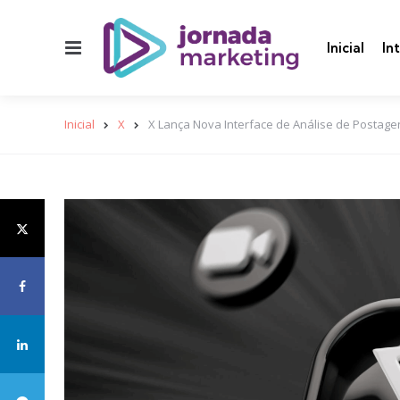
Menu
Inicial
In
Inicial
X
X Lança Nova Interface de Análise de Postag