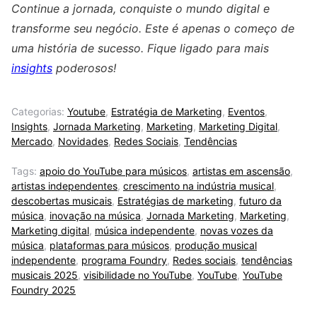
Continue a jornada, conquiste o mundo digital e
transforme seu negócio. Este é apenas o começo de
uma história de sucesso. Fique ligado para mais
insights
poderosos!
Categorias:
Youtube
,
Estratégia de Marketing
,
Eventos
,
Insights
,
Jornada Marketing
,
Marketing
,
Marketing Digital
,
Mercado
,
Novidades
,
Redes Sociais
,
Tendências
Tags:
apoio do YouTube para músicos
,
artistas em ascensão
,
artistas independentes
,
crescimento na indústria musical
,
descobertas musicais
,
Estratégias de marketing
,
futuro da
música
,
inovação na música
,
Jornada Marketing
,
Marketing
,
Marketing digital
,
música independente
,
novas vozes da
música
,
plataformas para músicos
,
produção musical
independente
,
programa Foundry
,
Redes sociais
,
tendências
musicais 2025
,
visibilidade no YouTube
,
YouTube
,
YouTube
Foundry 2025