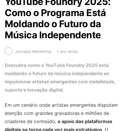
YouTube Foundry 2025:
Como o Programa Está
Moldando o Futuro da
Música Independente
Jornada Marketing
1 ano atrás
Descubra como o YouTube Foundry 2025 está
moldando o futuro da música independente ao
impulsionar artistas emergentes com visibilidade,
suporte e inovação digital.
Em um cenário onde artistas emergentes disputam
atenção com grandes gravadoras e milhões de
criadores de conteúdo,
o apoio das plataformas
digitais se torna cada vez mais estratégico
. O