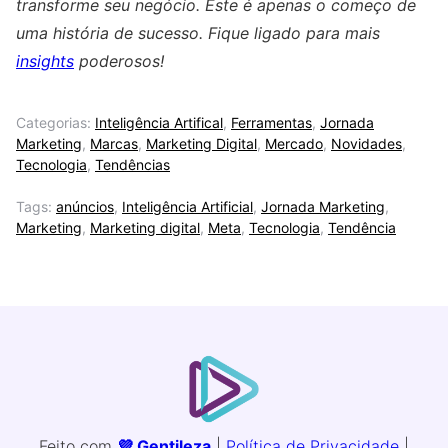
transforme seu negócio. Este é apenas o começo de
uma história de sucesso. Fique ligado para mais
insights
poderosos!
Categorias:
Inteligência Artifical
,
Ferramentas
,
Jornada
Marketing
,
Marcas
,
Marketing Digital
,
Mercado
,
Novidades
,
Tecnologia
,
Tendências
Tags:
anúncios
,
Inteligência Artificial
,
Jornada Marketing
,
Marketing
,
Marketing digital
,
Meta
,
Tecnologia
,
Tendência
Feito com
💜 Gentileza
|
Política de Privacidade
|