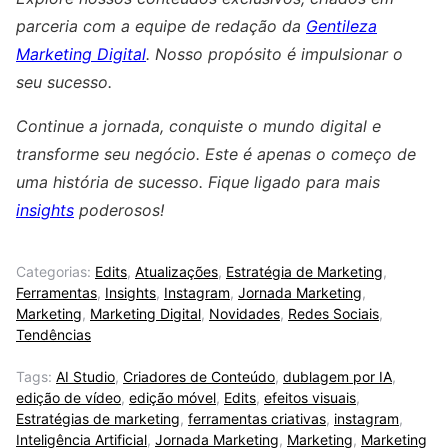
parceria com a equipe de redação da
Gentileza
Marketing Digital
. Nosso propósito é impulsionar o
seu sucesso.
Continue a jornada, conquiste o mundo digital e
transforme seu negócio. Este é apenas o começo de
uma história de sucesso. Fique ligado para mais
insights
poderosos!
Categorias:
Edits
,
Atualizações
,
Estratégia de Marketing
,
Ferramentas
,
Insights
,
Instagram
,
Jornada Marketing
,
Marketing
,
Marketing Digital
,
Novidades
,
Redes Sociais
,
Tendências
Tags:
AI Studio
,
Criadores de Conteúdo
,
dublagem por IA
,
edição de vídeo
,
edição móvel
,
Edits
,
efeitos visuais
,
Estratégias de marketing
,
ferramentas criativas
,
instagram
,
Inteligência Artificial
,
Jornada Marketing
,
Marketing
,
Marketing