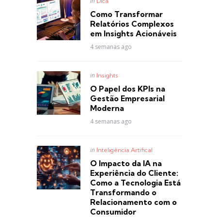
Posted
in
Dica
in
Como Transformar
Relatórios Complexos
em Insights Acionáveis
4 semanas ago
Posted
in
Insights
in
O Papel dos KPIs na
Gestão Empresarial
Moderna
4 semanas ago
Posted
in
Inteligência Artifical
in
O Impacto da IA na
Experiência do Cliente:
Como a Tecnologia Está
Transformando o
Relacionamento com o
Consumidor