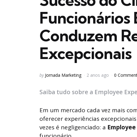
Sucesso do C
Funcionários
Conduzem Re
Excepcionais
Posted
by
Jornada Marketing
2 anos ago
0 Commen
by
Saiba tudo sobre a Employee Exper
Em um mercado cada vez mais comp
oferecer experiências excepcionais 
vezes é negligenciado: a
Employee 
funcionário.