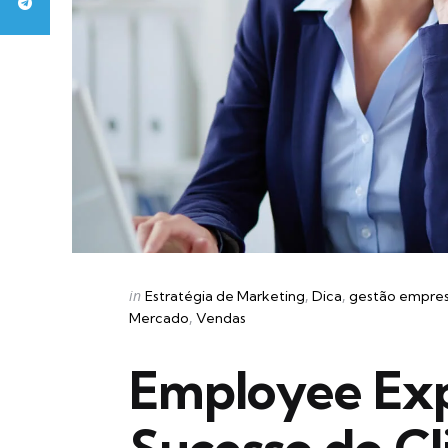
Categories
Posted
in
Estratégia de Marketing
Dica
gestão empres
in
Mercado
Vendas
Employee Exp