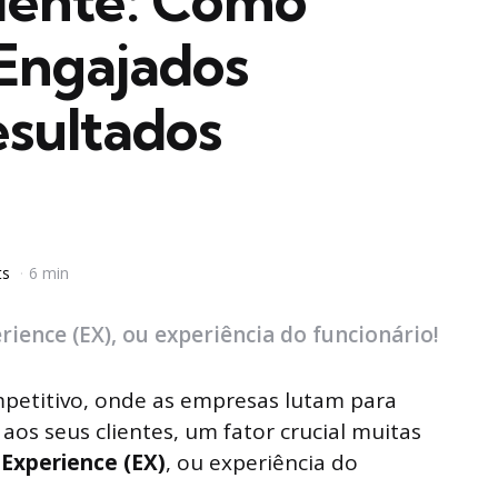
liente: Como
 Engajados
sultados
ts
6 min
ience (EX), ou experiência do funcionário!
etitivo, onde as empresas lutam para
aos seus clientes, um fator crucial muitas
Experience (EX)
, ou experiência do