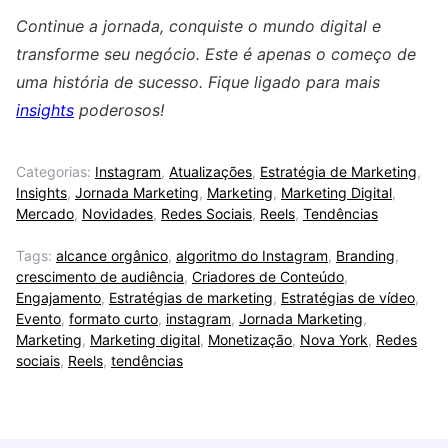
Continue a jornada, conquiste o mundo digital e
transforme seu negócio. Este é apenas o começo de
uma história de sucesso. Fique ligado para mais
insights
poderosos!
Categorias:
Instagram
,
Atualizações
,
Estratégia de Marketing
,
Insights
,
Jornada Marketing
,
Marketing
,
Marketing Digital
,
Mercado
,
Novidades
,
Redes Sociais
,
Reels
,
Tendências
Tags:
alcance orgânico
,
algoritmo do Instagram
,
Branding
,
crescimento de audiência
,
Criadores de Conteúdo
,
Engajamento
,
Estratégias de marketing
,
Estratégias de vídeo
,
Evento
,
formato curto
,
instagram
,
Jornada Marketing
,
Marketing
,
Marketing digital
,
Monetização
,
Nova York
,
Redes
sociais
,
Reels
,
tendências