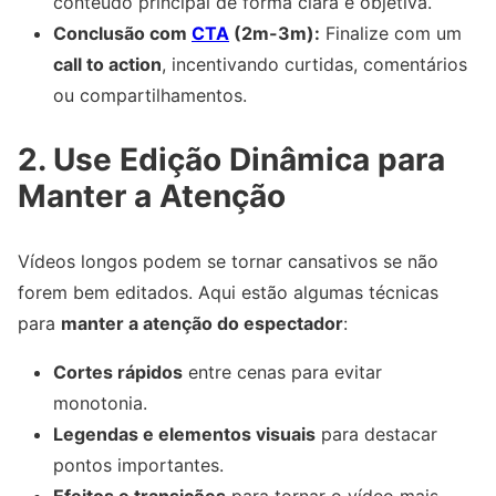
conteúdo principal de forma clara e objetiva.
Conclusão com
CTA
(2m-3m):
Finalize com um
call to action
, incentivando curtidas, comentários
ou compartilhamentos.
2. Use Edição Dinâmica para
Manter a Atenção
Vídeos longos podem se tornar cansativos se não
forem bem editados. Aqui estão algumas técnicas
para
manter a atenção do espectador
:
Cortes rápidos
entre cenas para evitar
monotonia.
Legendas e elementos visuais
para destacar
pontos importantes.
Efeitos e transições
para tornar o vídeo mais