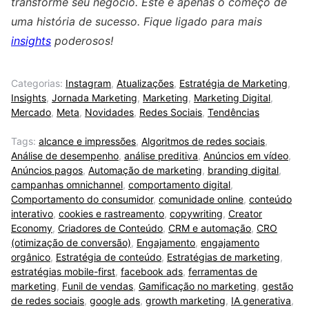
transforme seu negócio. Este é apenas o começo de
uma história de sucesso. Fique ligado para mais
insights
poderosos!
Categorias:
Instagram
,
Atualizações
,
Estratégia de Marketing
,
Insights
,
Jornada Marketing
,
Marketing
,
Marketing Digital
,
Mercado
,
Meta
,
Novidades
,
Redes Sociais
,
Tendências
Tags:
alcance e impressões
,
Algoritmos de redes sociais
,
Análise de desempenho
,
análise preditiva
,
Anúncios em vídeo
,
Anúncios pagos
,
Automação de marketing
,
branding digital
,
campanhas omnichannel
,
comportamento digital
,
Comportamento do consumidor
,
comunidade online
,
conteúdo
interativo
,
cookies e rastreamento
,
copywriting
,
Creator
Economy
,
Criadores de Conteúdo
,
CRM e automação
,
CRO
(otimização de conversão)
,
Engajamento
,
engajamento
orgânico
,
Estratégia de conteúdo
,
Estratégias de marketing
,
estratégias mobile-first
,
facebook ads
,
ferramentas de
marketing
,
Funil de vendas
,
Gamificação no marketing
,
gestão
de redes sociais
,
google ads
,
growth marketing
,
IA generativa
,