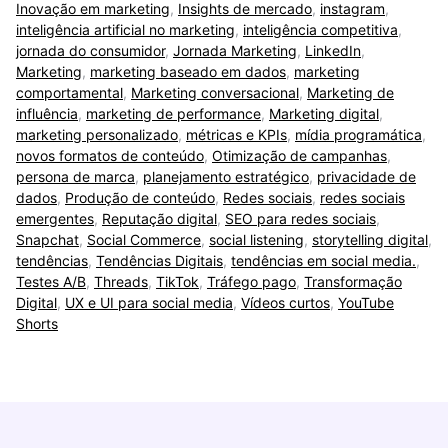
Inovação em marketing
,
Insights de mercado
,
instagram
,
inteligência artificial no marketing
,
inteligência competitiva
,
jornada do consumidor
,
Jornada Marketing
,
LinkedIn
,
Marketing
,
marketing baseado em dados
,
marketing
comportamental
,
Marketing conversacional
,
Marketing de
influência
,
marketing de performance
,
Marketing digital
,
marketing personalizado
,
métricas e KPIs
,
mídia programática
,
novos formatos de conteúdo
,
Otimização de campanhas
,
persona de marca
,
planejamento estratégico
,
privacidade de
dados
,
Produção de conteúdo
,
Redes sociais
,
redes sociais
emergentes
,
Reputação digital
,
SEO para redes sociais
,
Snapchat
,
Social Commerce
,
social listening
,
storytelling digital
,
tendências
,
Tendências Digitais
,
tendências em social media.
,
Testes A/B
,
Threads
,
TikTok
,
Tráfego pago
,
Transformação
Digital
,
UX e UI para social media
,
Vídeos curtos
,
YouTube
Shorts