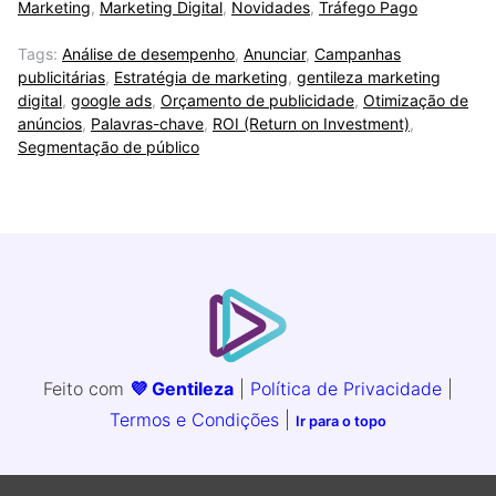
Marketing
,
Marketing Digital
,
Novidades
,
Tráfego Pago
Tags:
Análise de desempenho
,
Anunciar
,
Campanhas
publicitárias
,
Estratégia de marketing
,
gentileza marketing
digital
,
google ads
,
Orçamento de publicidade
,
Otimização de
anúncios
,
Palavras-chave
,
ROI (Return on Investment)
,
Segmentação de público
Feito com
💜 Gentileza
|
Política de Privacidade
|
Termos e Condições
|
Ir para o topo