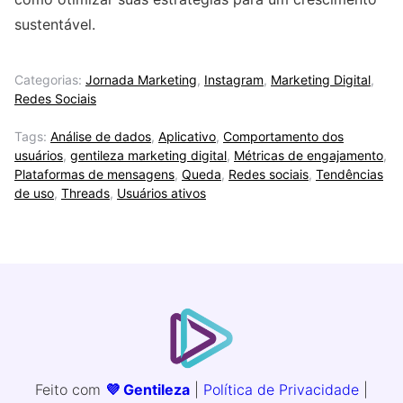
sustentável.
Categorias:
Jornada Marketing
,
Instagram
,
Marketing Digital
,
Redes Sociais
Tags:
Análise de dados
,
Aplicativo
,
Comportamento dos
usuários
,
gentileza marketing digital
,
Métricas de engajamento
,
Plataformas de mensagens
,
Queda
,
Redes sociais
,
Tendências
de uso
,
Threads
,
Usuários ativos
Feito com
💜 Gentileza
|
Política de Privacidade
|