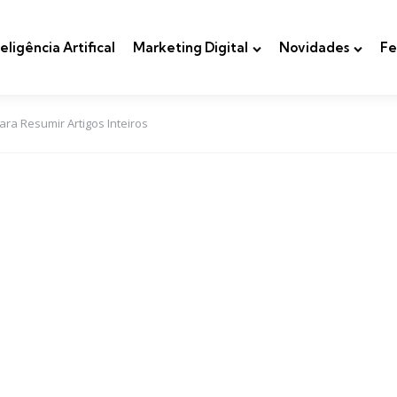
teligência Artifical
Marketing Digital
Novidades
Fe
ara Resumir Artigos Inteiros