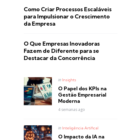
Como Criar Processos Escaláveis
para Impulsionar o Crescimento
da Empresa
O Que Empresas Inovadoras
Fazem de Diferente para se
Destacar da Concorrência
Posted
in
Insights
in
O Papel dos KPIs na
Gestão Empresarial
Moderna
4 semanas ago
Posted
in
Inteligência Artifical
in
O Impacto da IA na