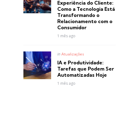
Experiência do Cliente:
Como a Tecnologia Está
Transformando o
Relacionamento com o
Consumidor
1 mês ago
Posted
in
Atualizações
in
IA e Produtividade:
Tarefas que Podem Ser
Automatizadas Hoje
1 mês ago