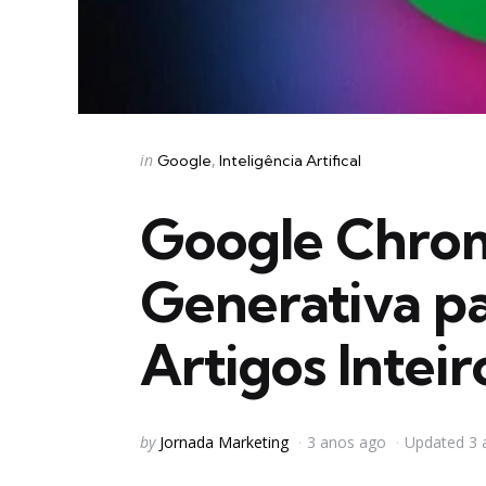
Categories
Posted
in
Google
Inteligência Artifical
in
Google Chrome
Generativa p
Artigos Inteir
Posted
by
Jornada Marketing
3 anos ago
Updated
3 
by