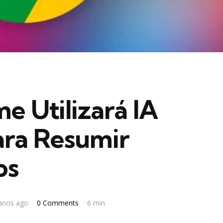
 Utilizará IA
ara Resumir
os
anos ago
0 Comments
6 min