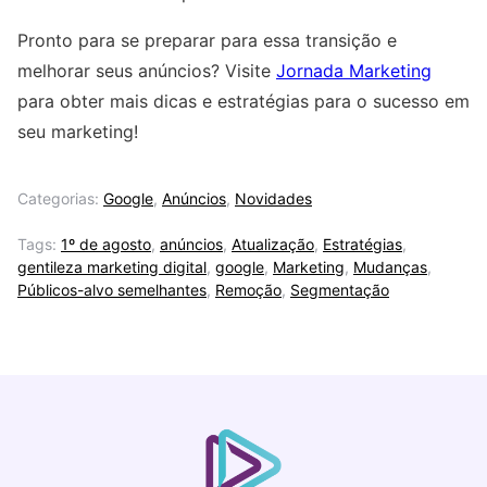
Pronto para se preparar para essa transição e
melhorar seus anúncios? Visite
Jornada Marketing
para obter mais dicas e estratégias para o sucesso em
seu marketing!
Categorias:
Google
,
Anúncios
,
Novidades
Tags:
1º de agosto
,
anúncios
,
Atualização
,
Estratégias
,
gentileza marketing digital
,
google
,
Marketing
,
Mudanças
,
Públicos-alvo semelhantes
,
Remoção
,
Segmentação