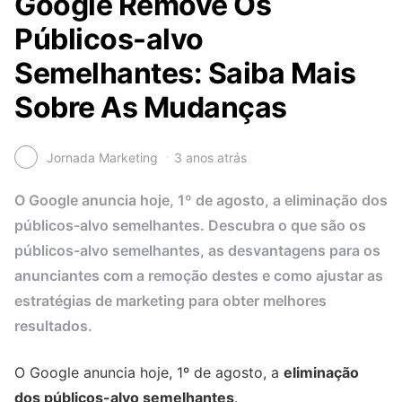
Google Remove Os
Públicos-alvo
Semelhantes: Saiba Mais
Sobre As Mudanças
Jornada Marketing
3 anos atrás
O Google anuncia hoje, 1º de agosto, a eliminação dos
públicos-alvo semelhantes. Descubra o que são os
públicos-alvo semelhantes, as desvantagens para os
anunciantes com a remoção destes e como ajustar as
estratégias de marketing para obter melhores
resultados.
O Google anuncia hoje, 1º de agosto, a
eliminação
dos públicos-alvo semelhantes
.