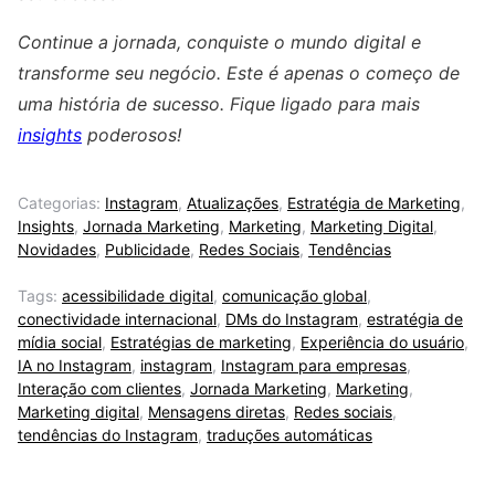
Continue a jornada, conquiste o mundo digital e
transforme seu negócio. Este é apenas o começo de
uma história de sucesso. Fique ligado para mais
insights
poderosos!
Categorias:
Instagram
,
Atualizações
,
Estratégia de Marketing
,
Insights
,
Jornada Marketing
,
Marketing
,
Marketing Digital
,
Novidades
,
Publicidade
,
Redes Sociais
,
Tendências
Tags:
acessibilidade digital
,
comunicação global
,
conectividade internacional
,
DMs do Instagram
,
estratégia de
mídia social
,
Estratégias de marketing
,
Experiência do usuário
,
IA no Instagram
,
instagram
,
Instagram para empresas
,
Interação com clientes
,
Jornada Marketing
,
Marketing
,
Marketing digital
,
Mensagens diretas
,
Redes sociais
,
tendências do Instagram
,
traduções automáticas