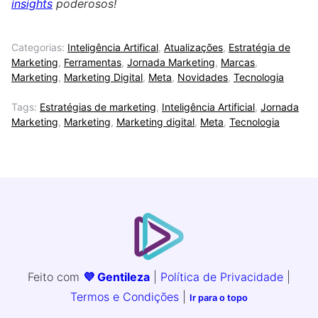
insights
poderosos!
Categorias:
Inteligência Artifical
,
Atualizações
,
Estratégia de
Marketing
,
Ferramentas
,
Jornada Marketing
,
Marcas
,
Marketing
,
Marketing Digital
,
Meta
,
Novidades
,
Tecnologia
Tags:
Estratégias de marketing
,
Inteligência Artificial
,
Jornada
Marketing
,
Marketing
,
Marketing digital
,
Meta
,
Tecnologia
Feito com
💜 Gentileza
|
Política de Privacidade
|
Termos e Condições
|
Ir para o topo