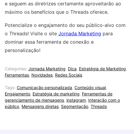
e seguem as diretrizes certamente aproveitarão ao
máximo os benefícios que o Threads oferece.
Potencialize o engajamento do seu público-alvo com
o Threads! Visite o site
Jornada Marketing
para
dominar essa ferramenta de conexão e
personalização!
Categorias:
Jornada Marketing
,
Dica
,
Estratégia de Marketing
,
Ferramentas
,
Novidades
,
Redes Sociais
Tags:
Comunicação personalizada
,
Conteúdo visual
,
Engajamento
,
Estratégia de marketing
,
Ferramentas de
gerenciamento de mensagens
,
instagram
,
Interação com o
público
,
Mensagens diretas
,
Segmentação
,
Threads