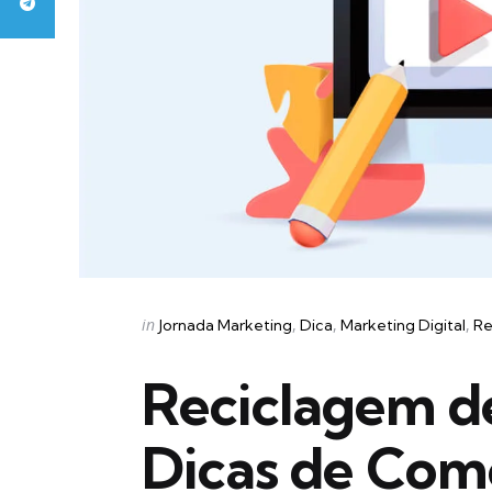
Categories
Posted
in
Jornada Marketing
Dica
Marketing Digital
Re
in
Reciclagem d
Dicas de Com