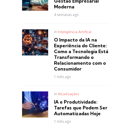
Gestão Empresarial
Moderna
4 semanas ago
Posted
in
Inteligência Artifical
in
O Impacto da IA na
Experiência do Cliente:
Como a Tecnologia Está
Transformando o
Relacionamento com o
Consumidor
1 mês ago
Posted
in
Atualizações
in
IA e Produtividade:
Tarefas que Podem Ser
Automatizadas Hoje
1 mês ago