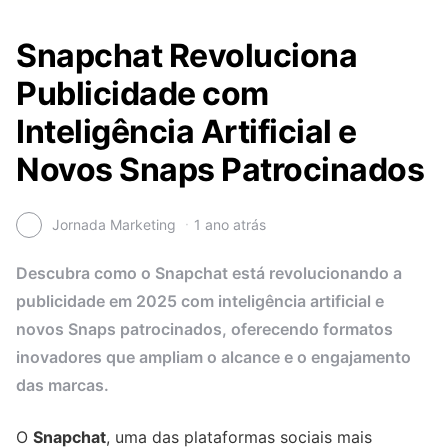
Snapchat Revoluciona
Publicidade com
Inteligência Artificial e
Novos Snaps Patrocinados
Jornada Marketing
1 ano atrás
Descubra como o Snapchat está revolucionando a
publicidade em 2025 com inteligência artificial e
novos Snaps patrocinados, oferecendo formatos
inovadores que ampliam o alcance e o engajamento
das marcas.
O
Snapchat
, uma das plataformas sociais mais