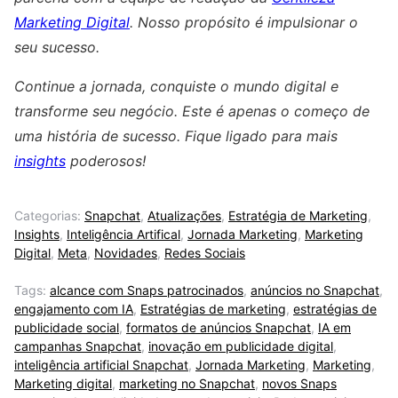
Marketing Digital
. Nosso propósito é impulsionar o
seu sucesso.
Continue a jornada, conquiste o mundo digital e
transforme seu negócio. Este é apenas o começo de
uma história de sucesso. Fique ligado para mais
insights
poderosos!
Categorias:
Snapchat
,
Atualizações
,
Estratégia de Marketing
,
Insights
,
Inteligência Artifical
,
Jornada Marketing
,
Marketing
Digital
,
Meta
,
Novidades
,
Redes Sociais
Tags:
alcance com Snaps patrocinados
,
anúncios no Snapchat
,
engajamento com IA
,
Estratégias de marketing
,
estratégias de
publicidade social
,
formatos de anúncios Snapchat
,
IA em
campanhas Snapchat
,
inovação em publicidade digital
,
inteligência artificial Snapchat
,
Jornada Marketing
,
Marketing
,
Marketing digital
,
marketing no Snapchat
,
novos Snaps