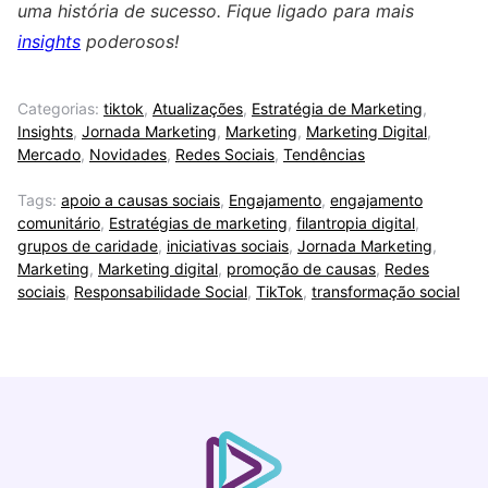
uma história de sucesso. Fique ligado para mais
insights
poderosos!
Categorias:
tiktok
,
Atualizações
,
Estratégia de Marketing
,
Insights
,
Jornada Marketing
,
Marketing
,
Marketing Digital
,
Mercado
,
Novidades
,
Redes Sociais
,
Tendências
Tags:
apoio a causas sociais
,
Engajamento
,
engajamento
comunitário
,
Estratégias de marketing
,
filantropia digital
,
grupos de caridade
,
iniciativas sociais
,
Jornada Marketing
,
Marketing
,
Marketing digital
,
promoção de causas
,
Redes
sociais
,
Responsabilidade Social
,
TikTok
,
transformação social