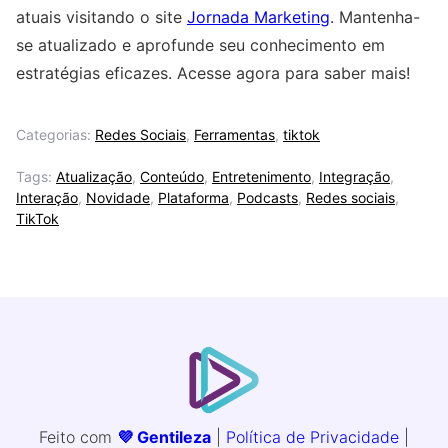
atuais visitando o site
Jornada Marketing
. Mantenha-
se atualizado e aprofunde seu conhecimento em
estratégias eficazes. Acesse agora para saber mais!
Categorias:
Redes Sociais
,
Ferramentas
,
tiktok
Tags:
Atualização
,
Conteúdo
,
Entretenimento
,
Integração
,
Interação
,
Novidade
,
Plataforma
,
Podcasts
,
Redes sociais
,
TikTok
Feito com
💜 Gentileza
|
Política de Privacidade
|