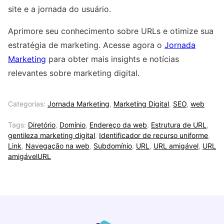
site e a jornada do usuário.
Aprimore seu conhecimento sobre URLs e otimize sua
estratégia de marketing. Acesse agora o
Jornada
Marketing
para obter mais insights e notícias
relevantes sobre marketing digital.
Categorias:
Jornada Marketing
,
Marketing Digital
,
SEO
,
web
Tags:
Diretório
,
Domínio
,
Endereço da web
,
Estrutura de URL
,
gentileza marketing digital
,
Identificador de recurso uniforme
,
Link
,
Navegação na web
,
Subdomínio
,
URL
,
URL amigável
,
URL
amigávelURL