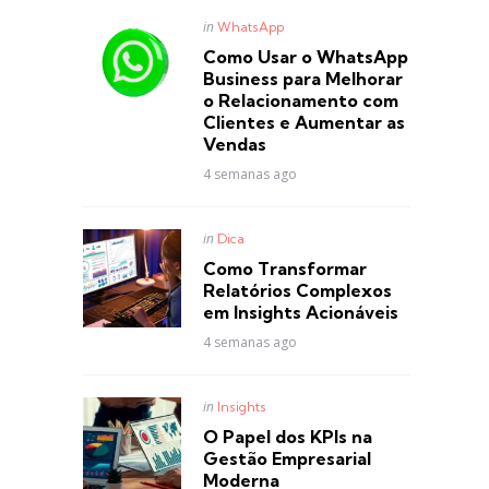
Posted
in
WhatsApp
in
Como Usar o WhatsApp
Business para Melhorar
o Relacionamento com
Clientes e Aumentar as
Vendas
4 semanas ago
Posted
in
Dica
in
Como Transformar
Relatórios Complexos
em Insights Acionáveis
4 semanas ago
Posted
in
Insights
in
O Papel dos KPIs na
Gestão Empresarial
Moderna