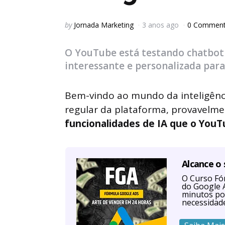
Posted
by
Jornada Marketing
3 anos ago
0 Commen
by
O YouTube está testando chatbot 
interessante e personalizada para
Bem-vindo ao mundo da inteligênci
regular da plataforma, provavelmen
funcionalidades de IA que o You
Alcance o
O Curso Fór
do Google A
minutos po
necessidad