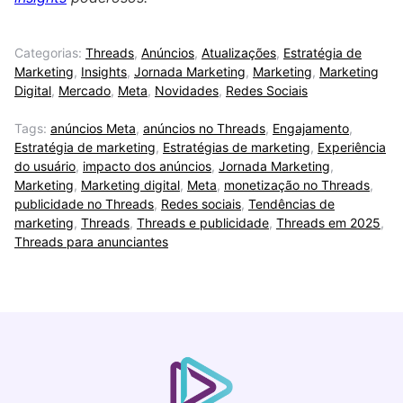
Categorias:
Threads
,
Anúncios
,
Atualizações
,
Estratégia de
Marketing
,
Insights
,
Jornada Marketing
,
Marketing
,
Marketing
Digital
,
Mercado
,
Meta
,
Novidades
,
Redes Sociais
Tags:
anúncios Meta
,
anúncios no Threads
,
Engajamento
,
Estratégia de marketing
,
Estratégias de marketing
,
Experiência
do usuário
,
impacto dos anúncios
,
Jornada Marketing
,
Marketing
,
Marketing digital
,
Meta
,
monetização no Threads
,
publicidade no Threads
,
Redes sociais
,
Tendências de
marketing
,
Threads
,
Threads e publicidade
,
Threads em 2025
,
Threads para anunciantes