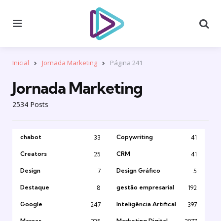
Menu
Se
Inicial
Jornada Marketing
Página 241
Jornada Marketing
2534 Posts
chabot
Copywriting
33
41
Creators
CRM
25
41
Design
Design Gráfico
7
5
Destaque
gestão empresarial
8
192
Google
Inteligência Artifical
247
397
Marcas
Marketing Digital