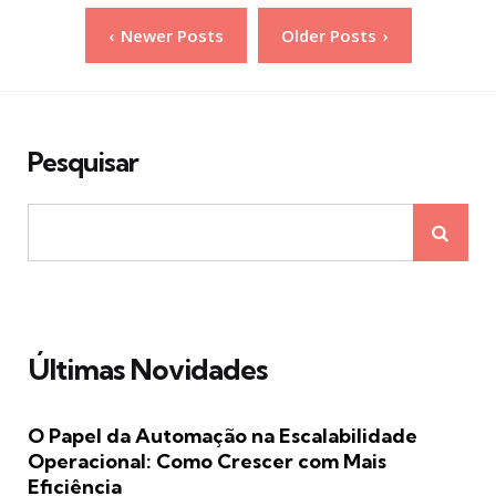
Paginação
Newer Posts
Older Posts
de
posts
Pesquisar
Últimas Novidades
O Papel da Automação na Escalabilidade
Operacional: Como Crescer com Mais
Eficiência