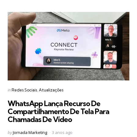
Categories
Posted
in
Redes Sociais
Atualizações
in
WhatsApp Lança Recurso De
Compartilhamento De Tela Para
Chamadas De Vídeo
Posted
by
Jornada Marketing
3 anos ago