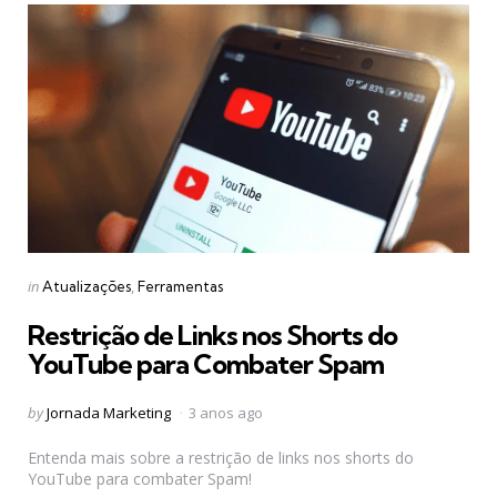
Categories
Posted
in
Atualizações
Ferramentas
in
Restrição de Links nos Shorts do
YouTube para Combater Spam
Posted
by
Jornada Marketing
3 anos ago
by
Entenda mais sobre a restrição de links nos shorts do
YouTube para combater Spam!