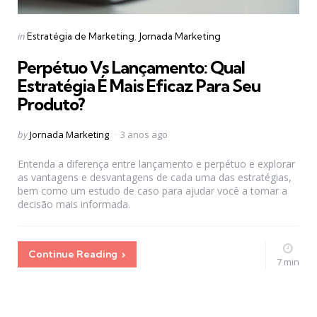
Categories
Posted
in
Estratégia de Marketing
Jornada Marketing
in
Perpétuo Vs Lançamento: Qual
Estratégia É Mais Eficaz Para Seu
Produto?
Posted
by
Jornada Marketing
3 anos ago
by
Entenda a diferença entre lançamento e perpétuo e explorar
as vantagens e desvantagens de cada uma das estratégias,
bem como um estudo de caso para ajudar você a tomar a
decisão mais informada.
Continue Reading
7 min