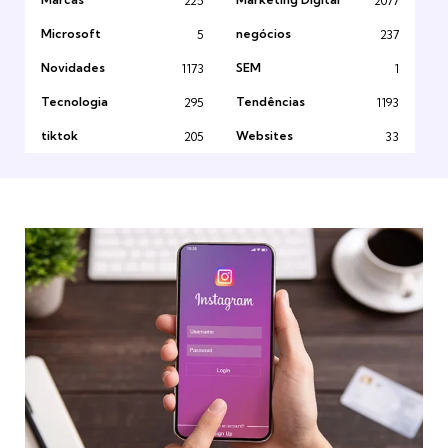
225
2077
Microsoft
negócios
5
237
Novidades
SEM
1173
1
Tecnologia
Tendências
295
1193
tiktok
Websites
205
33