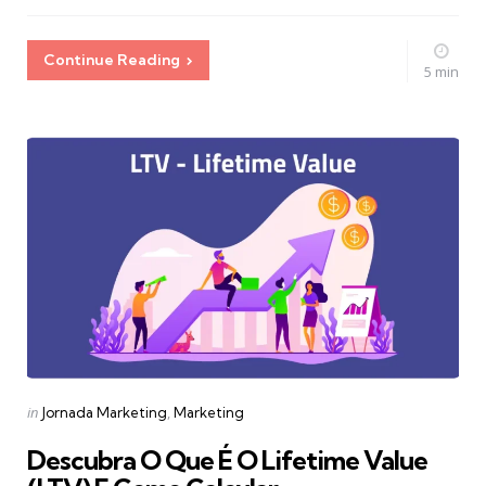
Continue Reading
5 min
Categories
Posted
in
Jornada Marketing
Marketing
in
Descubra O Que É O Lifetime Value