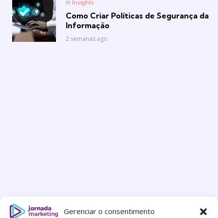
Posted
in
Insights
in
Como Criar Políticas de Segurança da
Informação
2 semanas ago
Gerenciar o consentimento