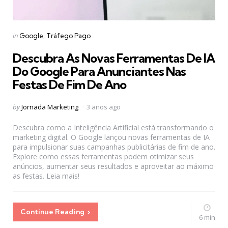
Categories
Posted
in
Google
Tráfego Pago
in
Descubra As Novas Ferramentas De IA
Do Google Para Anunciantes Nas
Festas De Fim De Ano
Posted
by
Jornada Marketing
3 anos ago
by
Descubra como a Inteligência Artificial está transformando o
marketing digital. O Google lançou novas ferramentas de IA
para impulsionar suas campanhas publicitárias de fim de ano.
Explore como essas ferramentas podem otimizar seus
anúncios, aumentar seus resultados e aproveitar ao máximo
as festas. Leia mais!
Continue Reading
6 min