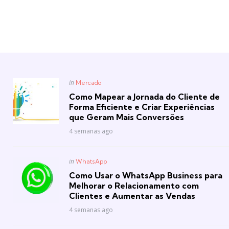
Posted
in
Mercado
in
Como Mapear a Jornada do Cliente de
Forma Eficiente e Criar Experiências
que Geram Mais Conversões
4 semanas ago
Posted
in
WhatsApp
in
Como Usar o WhatsApp Business para
Melhorar o Relacionamento com
Clientes e Aumentar as Vendas
4 semanas ago