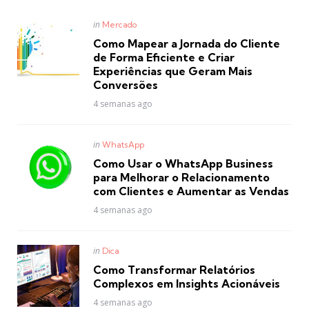
Posted
in
Mercado
in
Como Mapear a Jornada do Cliente
de Forma Eficiente e Criar
Experiências que Geram Mais
Conversões
4 semanas ago
Posted
in
WhatsApp
in
Como Usar o WhatsApp Business
para Melhorar o Relacionamento
com Clientes e Aumentar as Vendas
4 semanas ago
Posted
in
Dica
in
Como Transformar Relatórios
Complexos em Insights Acionáveis
4 semanas ago