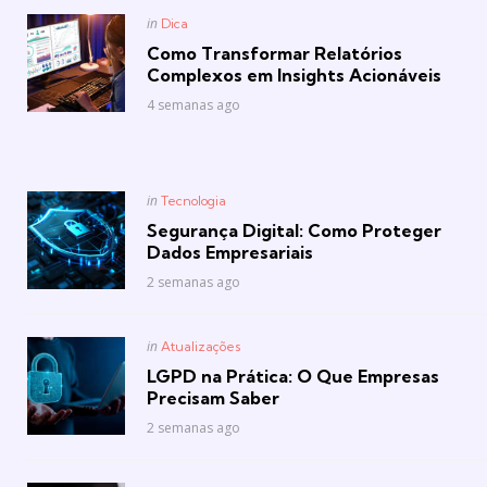
Posted
in
Dica
in
Como Transformar Relatórios
Complexos em Insights Acionáveis
4 semanas ago
Posted
in
Tecnologia
in
Segurança Digital: Como Proteger
Dados Empresariais
2 semanas ago
Posted
in
Atualizações
in
LGPD na Prática: O Que Empresas
Precisam Saber
2 semanas ago