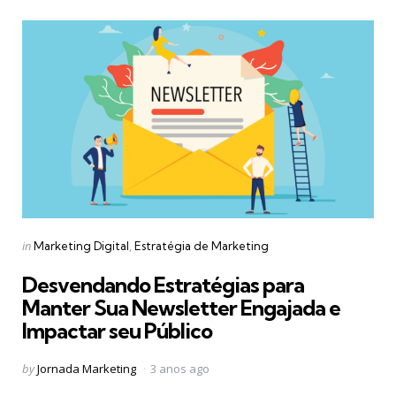
Categories
Posted
in
Marketing Digital
Estratégia de Marketing
in
Desvendando Estratégias para
Manter Sua Newsletter Engajada e
Impactar seu Público
Posted
by
Jornada Marketing
3 anos ago
by