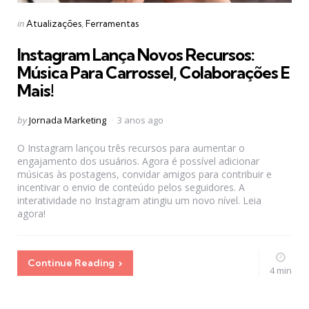
Categories
Posted
in
Atualizações
Ferramentas
in
Instagram Lança Novos Recursos:
Música Para Carrossel, Colaborações E
Mais!
Posted
by
Jornada Marketing
3 anos ago
by
O Instagram lançou três recursos para aumentar o
engajamento dos usuários. Agora é possível adicionar
músicas às postagens, convidar amigos para contribuir e
incentivar o envio de conteúdo pelos seguidores. A
interatividade no Instagram atingiu um novo nível. Leia
agora!
Continue Reading
4 min