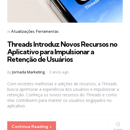
Categories
Posted
in
Atualizações
Ferramentas
in
Threads Introduz Novos Recursos no
Aplicativo para Impulsionar a
Retenção de Usuários
Posted
by
Jornada Marketing
3 anos ago
by
Com recentes melhorias e adições de recursos, a Threads
busca aprimorar a experiência dos usuários e impulsionar a
retenção. Conheça os novos recursos do Threads e como
elas contribuem para manter os usuários engajados no
aplicativo.
Continue Reading
4 min