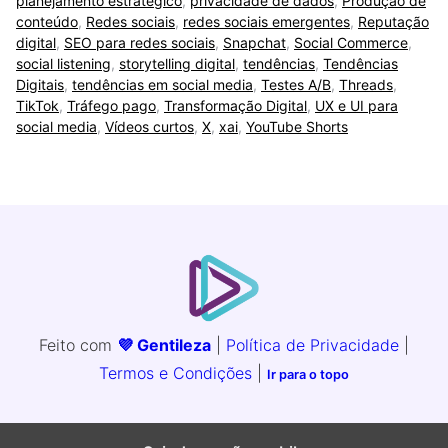
planejamento estratégico
,
privacidade de dados
,
Produção de
conteúdo
,
Redes sociais
,
redes sociais emergentes
,
Reputação
digital
,
SEO para redes sociais
,
Snapchat
,
Social Commerce
,
social listening
,
storytelling digital
,
tendências
,
Tendências
Digitais
,
tendências em social media
,
Testes A/B
,
Threads
,
TikTok
,
Tráfego pago
,
Transformação Digital
,
UX e UI para
social media
,
Vídeos curtos
,
X
,
xai
,
YouTube Shorts
Feito com
💜 Gentileza
|
Política de Privacidade
|
Termos e Condições
|
Ir para o topo