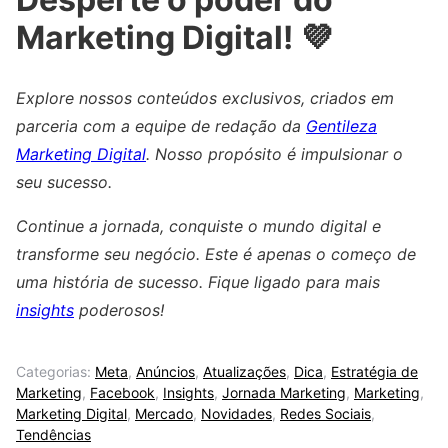
Marketing Digital! 💜
Explore nossos conteúdos exclusivos, criados em
parceria com a equipe de redação da
Gentileza
Marketing Digital
. Nosso propósito é impulsionar o
seu sucesso.
Continue a jornada, conquiste o mundo digital e
transforme seu negócio. Este é apenas o começo de
uma história de sucesso. Fique ligado para mais
insights
poderosos!
Categorias:
Meta
,
Anúncios
,
Atualizações
,
Dica
,
Estratégia de
Marketing
,
Facebook
,
Insights
,
Jornada Marketing
,
Marketing
,
Marketing Digital
,
Mercado
,
Novidades
,
Redes Sociais
,
Tendências