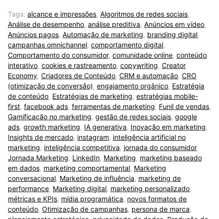
Tags:
alcance e impressões
,
Algoritmos de redes sociais
,
Análise de desempenho
,
análise preditiva
,
Anúncios em vídeo
,
Anúncios pagos
,
Automação de marketing
,
branding digital
,
campanhas omnichannel
,
comportamento digital
,
Comportamento do consumidor
,
comunidade online
,
conteúdo
interativo
,
cookies e rastreamento
,
copywriting
,
Creator
Economy
,
Criadores de Conteúdo
,
CRM e automação
,
CRO
(otimização de conversão)
,
engajamento orgânico
,
Estratégia
de conteúdo
,
Estratégias de marketing
,
estratégias mobile-
first
,
facebook ads
,
ferramentas de marketing
,
Funil de vendas
,
Gamificação no marketing
,
gestão de redes sociais
,
google
ads
,
growth marketing
,
IA generativa
,
Inovação em marketing
,
Insights de mercado
,
instagram
,
inteligência artificial no
marketing
,
inteligência competitiva
,
jornada do consumidor
,
Jornada Marketing
,
LinkedIn
,
Marketing
,
marketing baseado
em dados
,
marketing comportamental
,
Marketing
conversacional
,
Marketing de influência
,
marketing de
performance
,
Marketing digital
,
marketing personalizado
,
métricas e KPIs
,
mídia programática
,
novos formatos de
conteúdo
,
Otimização de campanhas
,
persona de marca
,