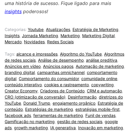
uma história de sucesso. Fique ligado para mais
insights
poderosos!
Categorias:
Youtube
,
Atualizações
,
Estratégia de Marketing
,
Insights
,
Jornada Marketing
,
Marketing
,
Marketing Digital
,
Mercado
,
Novidades
,
Redes Sociais
Tags:
alcance e impressões
,
Algoritmo do YouTube
,
Algoritmos
de redes sociais
,
Análise de desempenho
,
análise preditiva
,
Anúncios em vídeo
,
Anúncios pagos
,
Automação de marketing
,
branding digital
,
campanhas omnichannel
,
comportamento
digital
,
Comportamento do consumidor
,
comunidade online
,
conteúdo interativo
,
cookies e rastreamento
,
copywriting
,
Creator Economy
,
Criadores de Conteúdo
,
CRM e automação
,
CRO (otimização de conversão)
,
Desinformação
,
diretrizes do
YouTube
,
Donald Trump
,
engajamento orgânico
,
Estratégia de
conteúdo
,
Estratégias de marketing
,
estratégias mobile-first
,
facebook ads
,
ferramentas de marketing
,
Funil de vendas
,
Gamificação no marketing
,
gestão de redes sociais
,
google
ads
,
growth marketing
,
IA generativa
,
Inovação em marketing
,