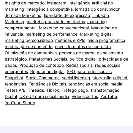
Insights de mercado
,
instagram
,
inteligência artificial no
marketing
,
inteligência competitiva
,
jornada do consumidor
,
Jornada Marketing
,
liberdade de expressão
,
LinkedIn
,
Marketing
,
marketing baseado em dados
,
marketing
comportamental
,
Marketing conversacional
,
Marketing de
influência
,
marketing de performance
,
Marketing digital
,
marketing personalizado
,
métricas e KPIs
,
mídia programática
,
moderação de conteúdo
,
novos formatos de conteúdo
,
Otimização de campanhas
,
persona de marca
,
planejamento
estratégico
,
Plataformas Sociais
,
política digital
,
privacidade de
dados
,
Produção de conteúdo
,
Redes sociais
,
redes sociais
emergentes
,
Reputação digital
,
SEO para redes sociais
,
Snapchat
,
Social Commerce
,
social listening
,
storytelling digital
,
tendências
,
Tendências Digitais
,
tendências em social media.
,
Testes A/B
,
Threads
,
TikTok
,
Tráfego pago
,
Transformação
Digital
,
UX e UI para social media
,
Vídeos curtos
,
YouTube
,
YouTube Shorts