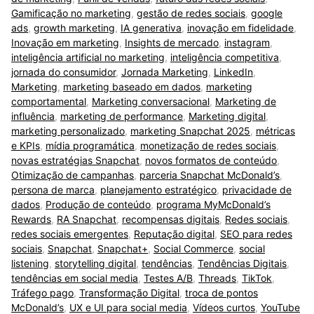
Gamificação no marketing
,
gestão de redes sociais
,
google
ads
,
growth marketing
,
IA generativa
,
inovação em fidelidade
,
Inovação em marketing
,
Insights de mercado
,
instagram
,
inteligência artificial no marketing
,
inteligência competitiva
,
jornada do consumidor
,
Jornada Marketing
,
LinkedIn
,
Marketing
,
marketing baseado em dados
,
marketing
comportamental
,
Marketing conversacional
,
Marketing de
influência
,
marketing de performance
,
Marketing digital
,
marketing personalizado
,
marketing Snapchat 2025
,
métricas
e KPIs
,
mídia programática
,
monetização de redes sociais
,
novas estratégias Snapchat
,
novos formatos de conteúdo
,
Otimização de campanhas
,
parceria Snapchat McDonald’s
,
persona de marca
,
planejamento estratégico
,
privacidade de
dados
,
Produção de conteúdo
,
programa MyMcDonald’s
Rewards
,
RA Snapchat
,
recompensas digitais
,
Redes sociais
,
redes sociais emergentes
,
Reputação digital
,
SEO para redes
sociais
,
Snapchat
,
Snapchat+
,
Social Commerce
,
social
listening
,
storytelling digital
,
tendências
,
Tendências Digitais
,
tendências em social media
,
Testes A/B
,
Threads
,
TikTok
,
Tráfego pago
,
Transformação Digital
,
troca de pontos
McDonald’s
,
UX e UI para social media
,
Vídeos curtos
,
YouTube