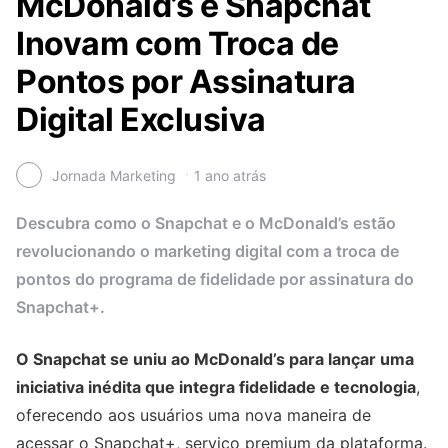
McDonald’s e Snapchat
Inovam com Troca de
Pontos por Assinatura
Digital Exclusiva
Jornada Marketing
1 ano atrás
Descubra como o Snapchat e o McDonald’s estão
revolucionando o marketing digital com a troca de
pontos do programa de fidelidade por assinatura do
Snapchat+.
O Snapchat se uniu ao McDonald’s para lançar uma
iniciativa inédita que integra fidelidade e tecnologia
,
oferecendo aos usuários uma nova maneira de
acessar o Snapchat+, serviço premium da plataforma.