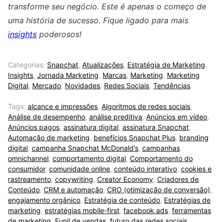
transforme seu negócio. Este é apenas o começo de
uma história de sucesso. Fique ligado para mais
insights
poderosos!
Categorias:
Snapchat
,
Atualizações
,
Estratégia de Marketing
,
Insights
,
Jornada Marketing
,
Marcas
,
Marketing
,
Marketing
Digital
,
Mercado
,
Novidades
,
Redes Sociais
,
Tendências
Tags:
alcance e impressões
,
Algoritmos de redes sociais
,
Análise de desempenho
,
análise preditiva
,
Anúncios em vídeo
,
Anúncios pagos
,
assinatura digital
,
assinatura Snapchat
,
Automação de marketing
,
benefícios Snapchat Plus
,
branding
digital
,
campanha Snapchat McDonald’s
,
campanhas
omnichannel
,
comportamento digital
,
Comportamento do
consumidor
,
comunidade online
,
conteúdo interativo
,
cookies e
rastreamento
,
copywriting
,
Creator Economy
,
Criadores de
Conteúdo
,
CRM e automação
,
CRO (otimização de conversão)
,
engajamento orgânico
,
Estratégia de conteúdo
,
Estratégias de
marketing
,
estratégias mobile-first
,
facebook ads
,
ferramentas
de marketing
,
Funil de vendas
,
futuro das redes sociais
,